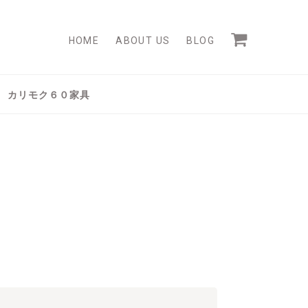
HOME
ABOUT US
BLOG
カリモク６０家具