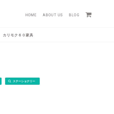
HOME
ABOUT US
BLOG
カリモク６０家具
ステーショナリー