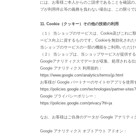
には、お客様ご本人からのご請求であることを確認の
プが利用停止等の義務を負わない場合は、この限りで
11. Cookie（クッキー）その他の技術の利用
（１） 当ショップのサービスは、Cookie及びこ
ービス向上に資するものです。Cookieを無効化され
当ショップのサービスの一部の機能をご利用いただけ
（２） 当ショップは、当ショップサービスが提供するサー
Googleアナリティクスでデータが収集、処理される
Google アナリティクス 利用規約：
https://www.google.com/analytics/terms/jp.html
お客様が Google パートナーのサイトやアプリを使用す
https://policies.google.com/technologies/partner-sites?
Google プライバシーポリシー：
https://policies.google.com/privacy?hl=ja
なお、お客様はご自身のデータが Google アナリティ
Google アナリティクス オプトアウト アドオン：