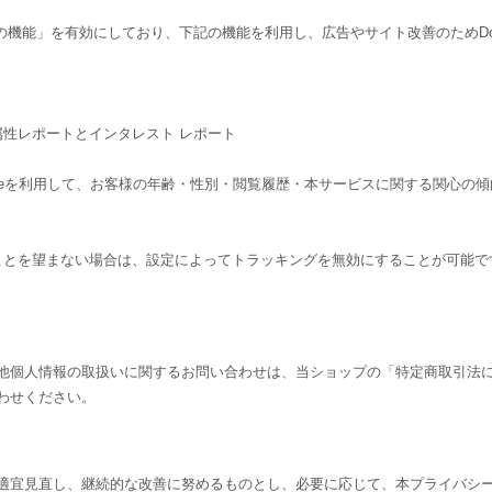
告向けの機能」を有効にしており、下記の機能を利用し、広告やサイト改善のためDouble
ーザー属性レポートとインタレスト レポート
csのCookieを利用して、お客様の年齢・性別・閲覧履歴・本サービスに関する
されることを望まない場合は、設定によってトラッキングを無効にすることが可能です。Go
。
他個人情報の取扱いに関するお問い合わせは、当ショップの「特定商取引法
わせください。
適宜見直し、継続的な改善に努めるものとし、必要に応じて、本プライバシ