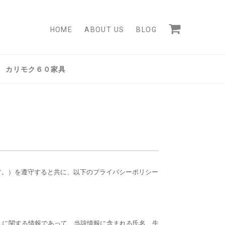
HOME
ABOUT US
BLOG
カリモク６０家具
す。）を遵守すると共に、以下のプライバシーポリシー
人に関する情報であって、当該情報に含まれる氏名、生