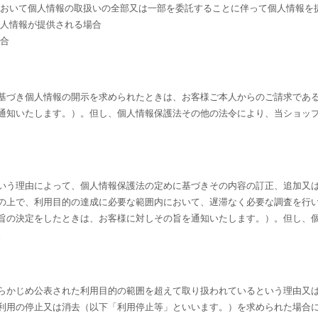
において個人情報の取扱いの全部又は一部を委託することに伴って個人情報を
個人情報が提供される場合
場合
基づき個人情報の開示を求められたときは、お客様ご本人からのご請求であ
通知いたします。）。但し、個人情報保護法その他の法令により、当ショッ
いう理由によって、個人情報保護法の定めに基づきその内容の訂正、追加又
の上で、利用目的の達成に必要な範囲内において、遅滞なく必要な調査を行
旨の決定をしたときは、お客様に対しその旨を通知いたします。）。但し、
。
らかじめ公表された利用目的の範囲を超えて取り扱われているという理由又
利用の停止又は消去（以下「利用停止等」といいます。）を求められた場合