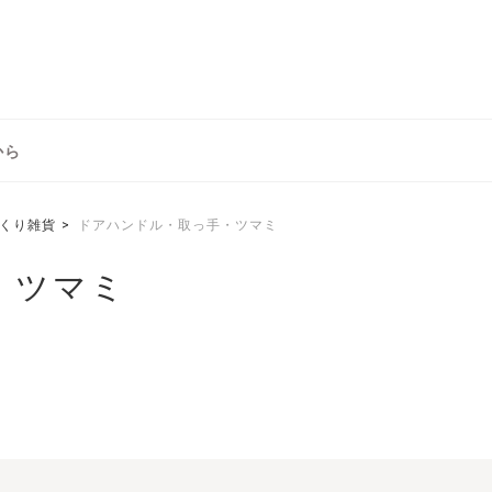
から
くり雑貨
ドアハンドル・取っ手・ツマミ
・ツマミ