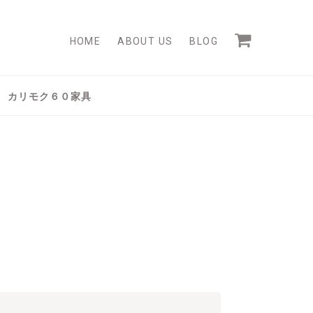
HOME
ABOUT US
BLOG
カリモク６０家具