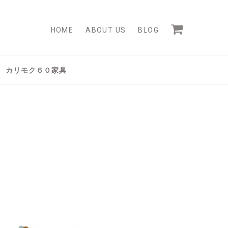
HOME
ABOUT US
BLOG
カリモク６０家具