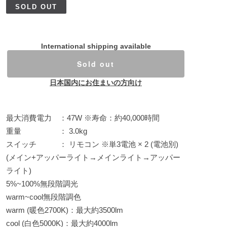
SOLD OUT
International shipping available
Sold out
日本国内にお住まいの方向け
最大消費電力 ：47W ※寿命：約40,000時間
重量 ： 3.0kg
スイッチ ： リモコン ※単3電池 × 2 (電池別)
(メイン+アッパーライト→メインライト→アッパー
ライト)
5%~100%無段階調光
warm~cool無段階調色
warm (暖色2700K)：最大約3500lm
cool (白色5000K)：最大約4000lm